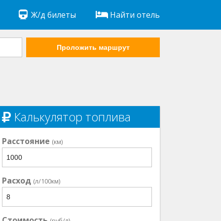
Ж/д билеты
Найти отель
Проложить маршрут
Калькулятор топлива
Расстояние
(км)
Расход
(л/100км)
Стоимость
(руб/л)