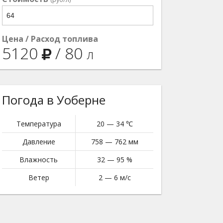
Цена / Расход топлива
5120
/
80
л
Погода в Уоберне
Температура
20 — 34 ℃
Давление
758 — 762 мм
Влажность
32 — 95 %
Ветер
2 — 6 м/с