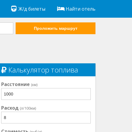
Ж/д билеты
Найти отель
Проложить маршрут
Калькулятор топлива
Расстояние
(км)
Расход
(л/100км)
Стоимость
(руб/л)