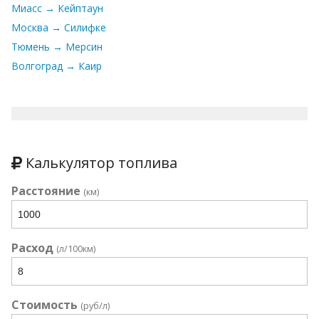
Миасс → Кейптаун
Москва → Силифке
Тюмень → Мерсин
Волгоград → Каир
Калькулятор топлива
Расстояние
(км)
Расход
(л/100км)
Стоимость
(руб/л)