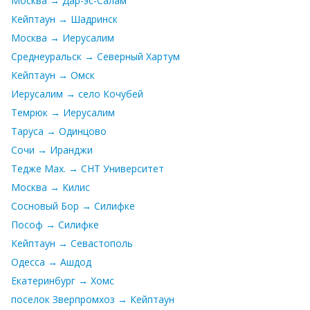
Москва → Дар-эс-Салам
Кейптаун → Шадринск
Москва → Иерусалим
Среднеуральск → Северный Хартум
Кейптаун → Омск
Иерусалим → село Кочубей
Темрюк → Иерусалим
Таруса → Одинцово
Сочи → Иранджи
Тедже Мах. → СНТ Университет
Москва → Килис
Сосновый Бор → Силифке
Пософ → Силифке
Кейптаун → Севастополь
Одесса → Ашдод
Екатеринбург → Хомс
поселок Зверпромхоз → Кейптаун