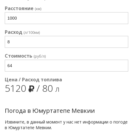
Расстояние
(км)
Расход
(л/100км)
Стоимость
(руб/л)
Цена / Расход топлива
5120
/
80
л
Погода в Юмуртатепе Мевкии
Извините, в данный момент у нас нет информации о погоде
в Юмуртатепе Мевкии.