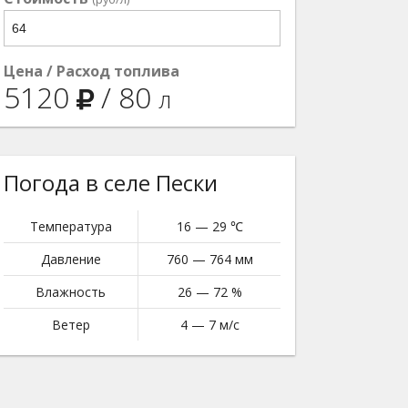
Цена / Расход топлива
5120
/
80
л
Погода в селе Пески
Температура
16 — 29 ℃
Давление
760 — 764 мм
Влажность
26 — 72 %
Ветер
4 — 7 м/с