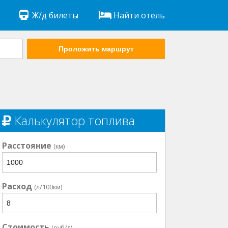
Ж/д билеты
Найти отель
Проложить маршрут
Калькулятор топлива
Расстояние
(км)
Расход
(л/100км)
Стоимость
(руб/л)