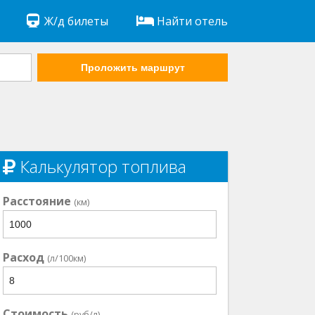
Ж/д билеты
Найти отель
Проложить маршрут
Калькулятор топлива
Расстояние
(км)
Расход
(л/100км)
Стоимость
(руб/л)