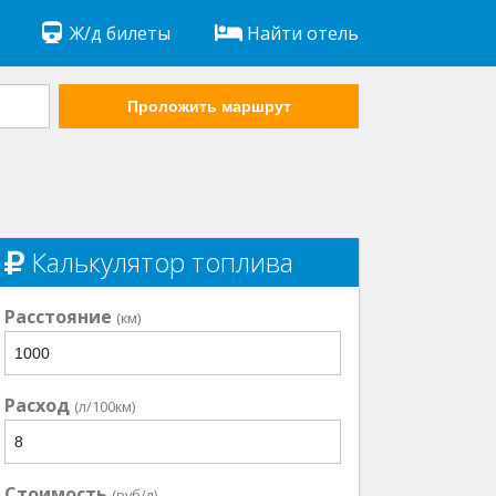
Ж/д билеты
Найти отель
Проложить маршрут
Калькулятор топлива
Расстояние
(км)
Расход
(л/100км)
Стоимость
(руб/л)