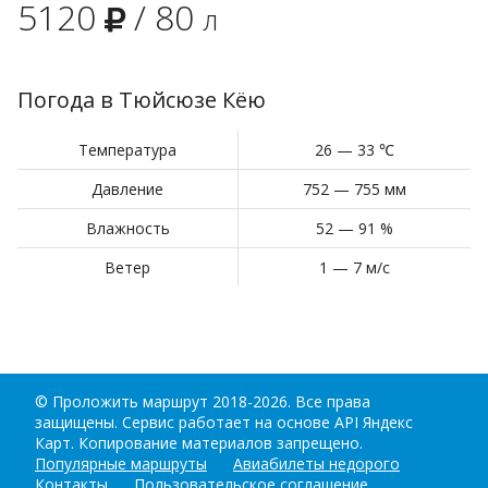
5120
/
80
л
Погода в Тюйсюзе Кёю
Температура
26 — 33 ℃
Давление
752 — 755 мм
Влажность
52 — 91 %
Ветер
1 — 7 м/с
©
Проложить маршрут
2018-2026. Все права
защищены. Сервис работает на основе API Яндекс
Карт. Копирование материалов запрещено.
Популярные маршруты
Авиабилеты недорого
Контакты
Пользовательское соглашение