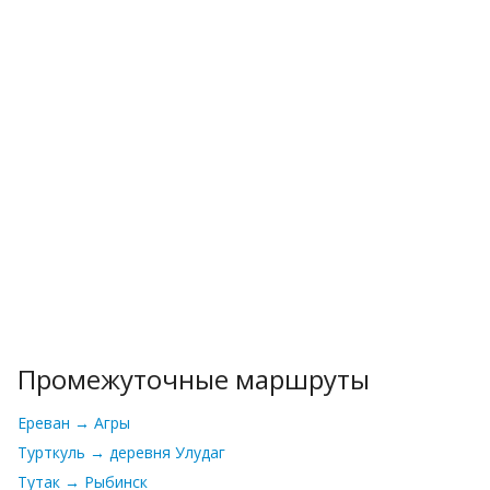
Промежуточные маршруты
Ереван → Агры
Турткуль → деревня Улудаг
Тутак → Рыбинск