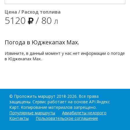
Цена / Расход топлива
5120
/
80
л
Погода в Юджекапах Мах.
Извините, в данный момент у нас нет информации о погоде
в Юджекапах Мах..
©
Проложить маршрут
2018-2026. Все права
защищены. Сервис работает на основе API Яндекс
Карт. Копирование материалов запрещено.
Популярные маршруты
Авиабилеты недорого
Контакты
Пользовательское соглашение