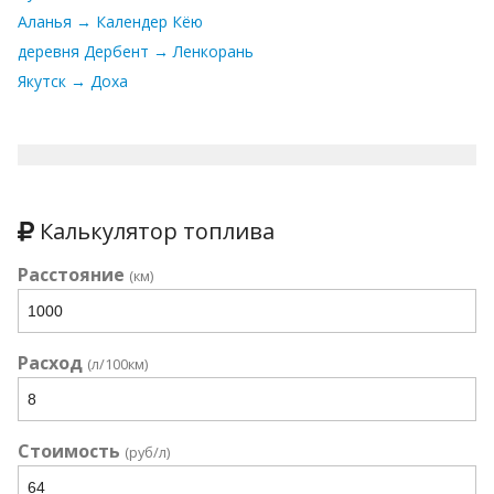
Аланья → Календер Кёю
деревня Дербент → Ленкорань
Якутск → Доха
Калькулятор топлива
Расстояние
(км)
Расход
(л/100км)
Стоимость
(руб/л)