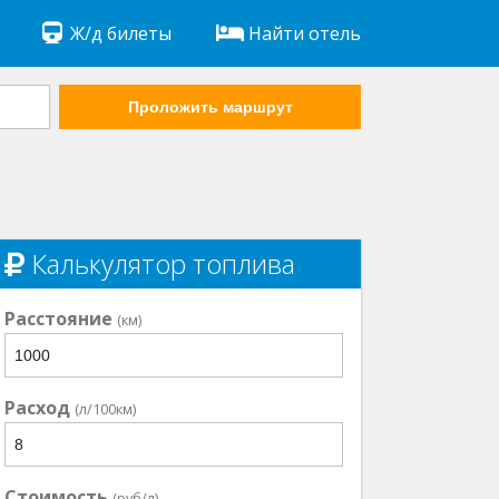
Ж/д билеты
Найти отель
Проложить маршрут
Калькулятор топлива
Расстояние
(км)
Расход
(л/100км)
Стоимость
(руб/л)