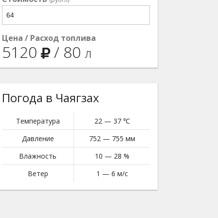
Цена / Расход топлива
5120
/
80
л
Погода в Чаягзах
Температура
22 — 37 ℃
Давление
752 — 755 мм
Влажность
10 — 28 %
Ветер
1 — 6 м/с