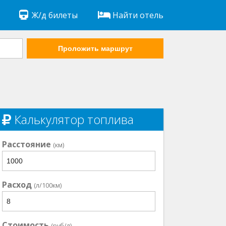
Ж/д билеты
Найти отель
Проложить маршрут
Калькулятор топлива
Расстояние
(км)
Расход
(л/100км)
Стоимость
(руб/л)