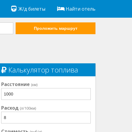
Ж/д билеты
Найти отель
Проложить маршрут
Калькулятор топлива
Расстояние
(км)
Расход
(л/100км)
Стоимость
(руб/л)