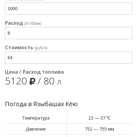
Расход
(л/100км)
Стоимость
(руб/л)
Цена / Расход топлива
5120
/
80
л
Погода в Языбашах Кёю
Температура
23 — 37 ℃
Давление
752 — 755 мм