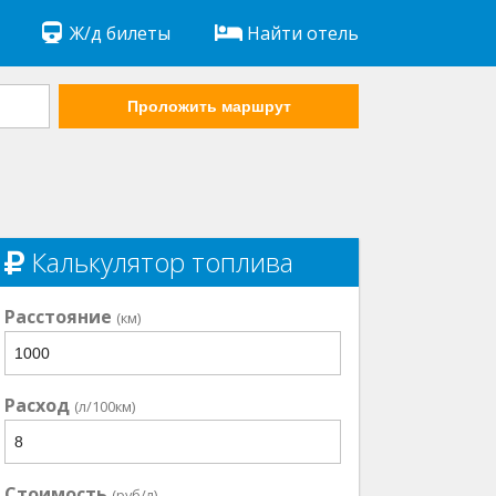
Ж/д билеты
Найти отель
Проложить маршрут
Калькулятор топлива
Расстояние
(км)
Расход
(л/100км)
Стоимость
(руб/л)