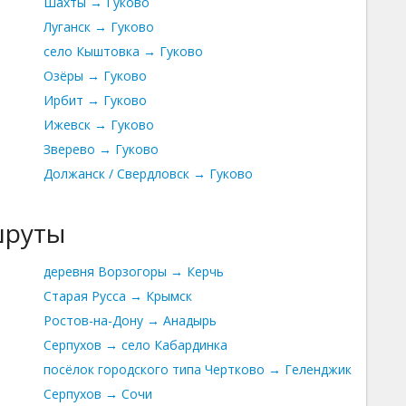
Шахты → Гуково
Луганск → Гуково
село Кыштовка → Гуково
Озёры → Гуково
Ирбит → Гуково
Ижевск → Гуково
Зверево → Гуково
Должанск / Свердловск → Гуково
шруты
деревня Ворзогоры → Керчь
Старая Русса → Крымск
Ростов-на-Дону → Анадырь
Серпухов → село Кабардинка
посёлок городского типа Чертково → Геленджик
Серпухов → Сочи