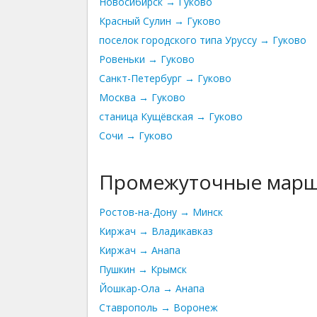
Новосибирск → Гуково
Красный Сулин → Гуково
поселок городского типа Уруссу → Гуково
Ровеньки → Гуково
Санкт-Петербург → Гуково
Москва → Гуково
станица Кущёвская → Гуково
Сочи → Гуково
Промежуточные мар
Ростов-на-Дону → Минск
Киржач → Владикавказ
Киржач → Анапа
Пушкин → Крымск
Йошкар-Ола → Анапа
Ставрополь → Воронеж