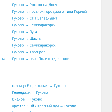
Гуково → Ростов-на-Дону
Гуково → посёлок городского типа Горный
Гуково → СНТ Западный-1
Гуково → Семикаракорск
Гуково → Луга
Гуково → Шахты
Гуково → Семикаракорск
Гуково → Таганрог
евка
Гуково → село Политотдельское
станица Егорлыкская → Гуково
Геленджик → Гуково
Видное → Гуково
Хрустальный / Красный Луч → Гуково