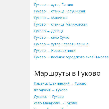
Гуково → хутор Гапкин
Гуково → станица Голубицкая
Гуково → Макеевка
Гуково → станица Мелиховская
Гуково → Донецк
Гуково → село Сукко
Гуково → хутор Старая Станица
Гуково → Новошахтинск
Гуково → посёлок городского типа Никола
Маршруты в Гуково
Каменск-Шахтинский → Гуково
Феодосия → Гуково
Луганск → Гуково
село Мандрово → Гуково