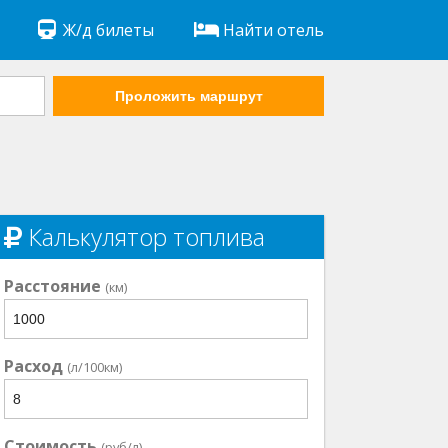
Ж/д билеты
Найти отель
Проложить маршрут
Калькулятор топлива
Расстояние
(км)
Расход
(л/100км)
Стоимость
(руб/л)