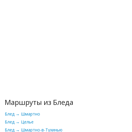
Маршруты из Бледа
Блед → Шмартно
Блед → Целье
Блед → Шмартно-в-Тухинью