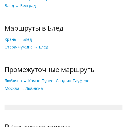
Блед → Белград
Маршруты в Блед
Крань → Блед
Стара-Фужина → Блед
Промежуточные маршруты
Любляна → Кампо-Турес--Санд-ин-Тауферс
Москва → Любляна
Калькулятор топлива