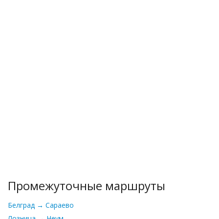
Промежуточные маршруты
Белград → Сараево
Лозница → Неум