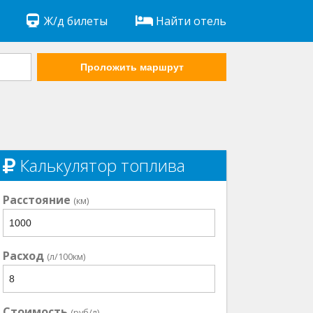
Ж/д билеты
Найти отель
Проложить маршрут
Калькулятор топлива
Расстояние
(км)
Расход
(л/100км)
Стоимость
(руб/л)