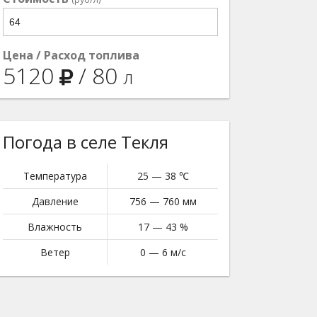
Цена / Расход топлива
5120
/
80
л
Погода в селе Текля
Температура
25 — 38 ℃
Давление
756 — 760 мм
Влажность
17 — 43 %
Ветер
0 — 6 м/с