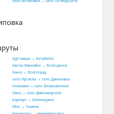
село Антиповка → село Октябрьское
иповка
шруты
Куртамыш → Ахтубинск
Ханты-Мансийск → Волгодонск
Канск → Волгоград
село Иргаклы → село Даниловка
Осинники → село Великовечное
Омск → село Дивноморское
Барнаул → Зеленокумск
Ейск → Тюмень
Апшеронск → Нижневартовск