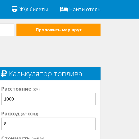
Ж/д билеты
Найти отель
Проложить маршрут
Калькулятор топлива
Расстояние
(км)
Расход
(л/100км)
Стоимость
(руб/л)