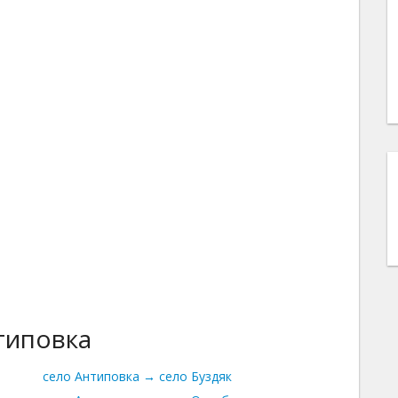
типовка
село Антиповка → село Буздяк