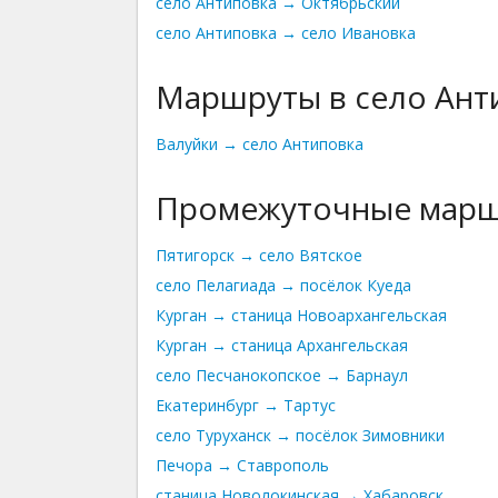
село Антиповка → Октябрьский
село Антиповка → село Ивановка
Маршруты в село Ант
Валуйки → село Антиповка
Промежуточные мар
Пятигорск → село Вятское
село Пелагиада → посёлок Куеда
Курган → станица Новоархангельская
Курган → станица Архангельская
село Песчанокопское → Барнаул
Екатеринбург → Тартус
село Туруханск → посёлок Зимовники
Печора → Ставрополь
станица Новолокинская → Хабаровск