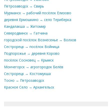
Петрозаводск → Свирь
Мурманск → рабочий посёлок Елизово
деревня Ермошкино → село Териберка
Кандалакша → Житомир
Северодвинск → Гатчина
городской посёлок Вознесенье → Волхов
Сестрорецк → посёлок Войница
Подпорожье → деревня Корово
посёлок Сосновец → Крымск
Мончегорск → агрогородок Белёв
Сестрорецк → Костомукша
Тосно → Петрозаводск
Красное Село → Архангельск