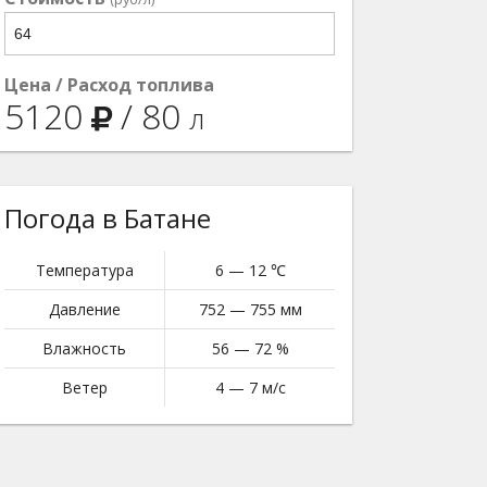
Цена / Расход топлива
5120
/
80
л
Погода в Батане
Температура
6 — 12 ℃
Давление
752 — 755 мм
Влажность
56 — 72 %
Ветер
4 — 7 м/с