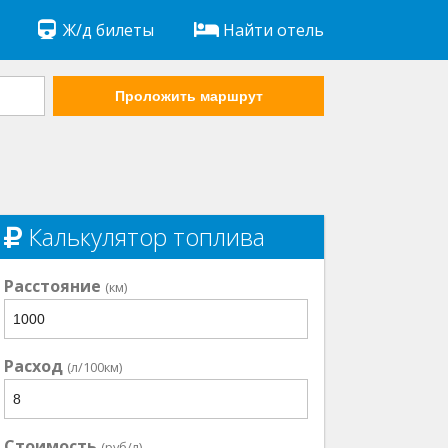
Ж/д билеты
Найти отель
Проложить маршрут
Калькулятор топлива
Расстояние
(км)
Расход
(л/100км)
Стоимость
(руб/л)