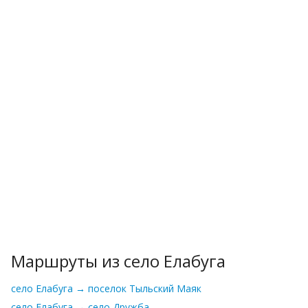
Маршруты из село Елабуга
село Елабуга → поселок Тыльский Маяк
село Елабуга → село Дружба