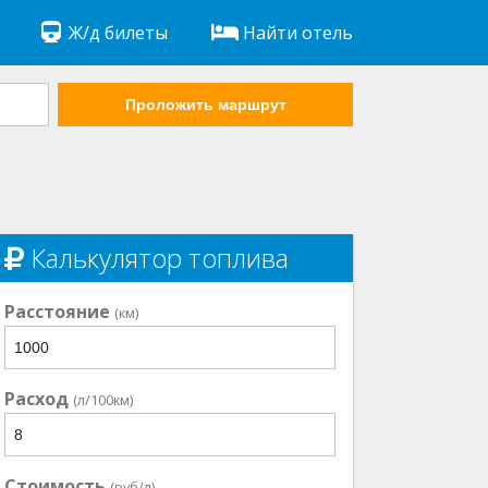
Ж/д билеты
Найти отель
Проложить маршрут
Калькулятор топлива
Расстояние
(км)
Расход
(л/100км)
Стоимость
(руб/л)