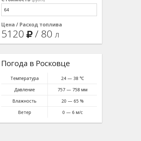
Цена / Расход топлива
5120
/
80
л
Погода в Росковце
Температура
24 — 38 ℃
Давление
757 — 758 мм
Влажность
20 — 65 %
Ветер
0 — 6 м/с