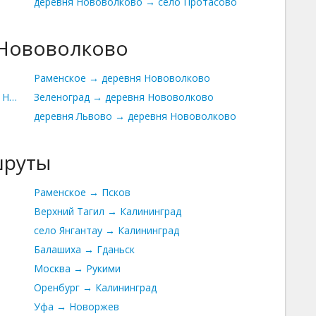
деревня Нововолково → село Протасово
 Нововолково
Раменское → деревня Нововолково
типа Цильна → деревня Нововолково
Зеленоград → деревня Нововолково
деревня Львово → деревня Нововолково
шруты
Раменское → Псков
Верхний Тагил → Калининград
село Янгантау → Калининград
Балашиха → Гданьск
Москва → Рукими
Оренбург → Калининград
Уфа → Новоржев