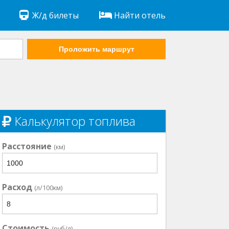
Ж/д билеты
Найти отель
Проложить маршрут
Калькулятор топлива
Расстояние
(км)
Расход
(л/100км)
Стоимость
(руб/л)