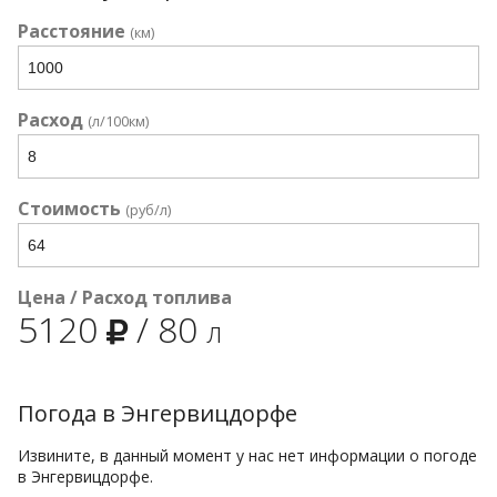
Расстояние
(км)
Расход
(л/100км)
Стоимость
(руб/л)
Цена / Расход топлива
5120
/
80
л
Погода в Энгервицдорфе
Извините, в данный момент у нас нет информации о погоде
в Энгервицдорфе.