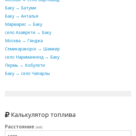
Баку → Батуми
Баку → Анталья
Мармарис → Баку
село Азаврети → Баку
Москва → Гянджа
Семикаракорск → Шамкир
село Нариманкенд → Баку
Пермь → Кобулети
Баку → село Чапарлы
Калькулятор топлива
Расстояние
(км)