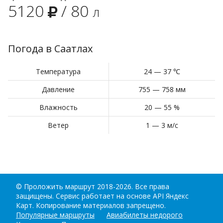
5120
/
80
л
Погода в Саатлах
Температура
24 — 37 ℃
Давление
755 — 758 мм
Влажность
20 — 55 %
Ветер
1 — 3 м/с
©
Проложить маршрут
2018-2026. Все права
защищены. Сервис работает на основе API Яндекс
Карт. Копирование материалов запрещено.
Популярные маршруты
Авиабилеты недорого